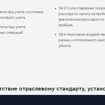
58.2 Сопоставление теор
 Регистры учета состояния
расхода по налогу на приб
логового учета
фактическим расходом по 
прибыль
 Регистры учета
ных операций
58.4 Налоговое воздейст
разниц и отложенного нал
убытка
ствие отраслевому стандарту, устан