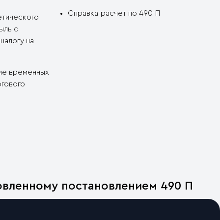
Справка-расчет по 490-П
етического
ыль с
налогу на
вие временных
огового
овленному постановлением 490 П