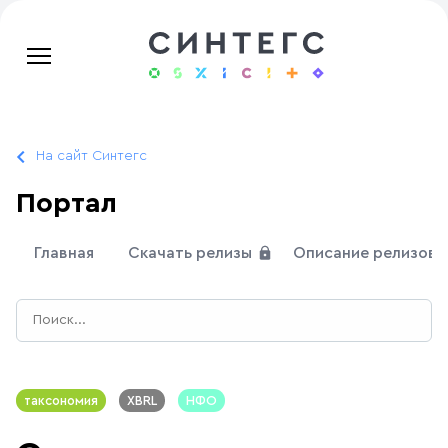
На сайт Синтегс
Портал
Главная
Скачать релизы
Описание релизов
таксономия
XBRL
НФО