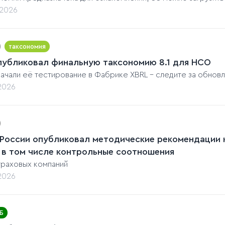
.2026
таксономия
публиковал финальную таксономию 8.1 для НСО
начали её тестирование в Фабрике XBRL - следите за обнов
.2026
 России опубликовал методические рекомендации к
 в том числе контрольные соотношения
траховых компаний
.2026
Б