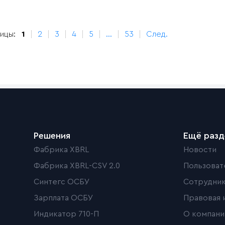
ицы:
1
2
3
4
5
...
53
След.
Решения
Ещё раз
Фабрика XBRL
Новости
Фабрика XBRL-CSV 2.0
Пользоват
Синтегс ОСБУ
Сотрудни
Зарплата ОСБУ
Правовая 
Индикатор 710-П
О компани