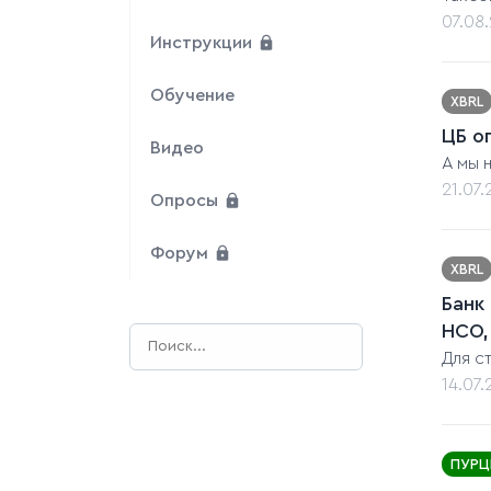
07.08
Инструкции
Обучение
XBRL
ЦБ о
Видео
А мы 
21.07
Опросы
Форум
XBRL
Банк
НСО,
Для с
14.07
ПУРЦ