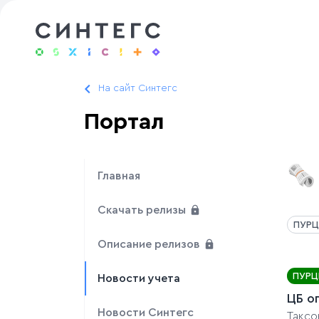
На сайт Синтегс
Портал
🗞️
Главная
Скачать релизы
ПУРЦ
Описание релизов
ПУРЦ
Новости учета
ЦБ о
Новости Синтегс
Таксо