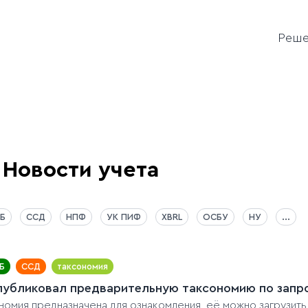
Реш
Новости учета
Б
ССД
НПФ
УК ПИФ
XBRL
ОСБУ
НУ
...
Б
ССД
таксономия
публиковал предварительную таксономию по запрос
номия предназначена для ознакомления, её можно загрузить