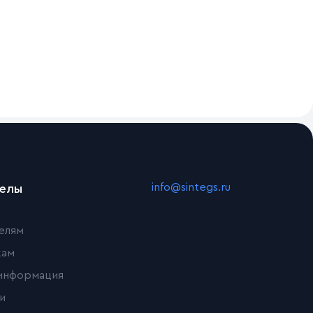
info@sintegs.ru
делы
елям
кам
информация
и