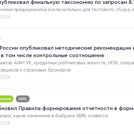
публиковал финальную таксономию по запросам 8.1
номия предназначена исключительно для тестового сбора, 
.2026
 России опубликовал методические рекомендации к
 в том числе контрольные соотношения
ынков: АФИ УК, кредитных рейтинговых агентств, НПФ, опер
овщиков и страховых брокеров
.2026
номия
XBRL
бновил Правила формирования отчетности в форма
азали, какие изменения в Фабрике XBRL появятся
.2026