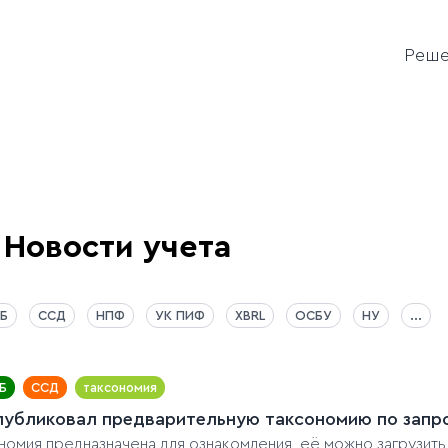
Реш
Новости учета
Б
ССД
НПФ
УК ПИФ
XBRL
ОСБУ
НУ
...
Б
ССД
таксономия
публиковал предварительную таксономию по запрос
номия предназначена для ознакомления, её можно загрузить