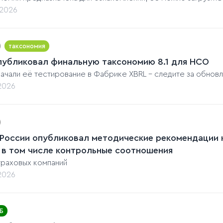
.2026
таксономия
публиковал финальную таксономию 8.1 для НСО
начали её тестирование в Фабрике XBRL - следите за обнов
.2026
 России опубликовал методические рекомендации к
 в том числе контрольные соотношения
траховых компаний
.2026
Б