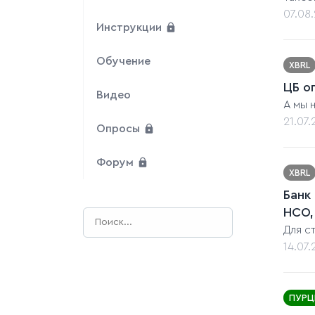
07.08
Инструкции
Обучение
XBRL
ЦБ о
Видео
А мы 
21.07
Опросы
Форум
XBRL
Банк
НСО,
Для с
14.07
ПУРЦ