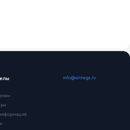
info@sintegs.ru
делы
елям
кам
информация
и