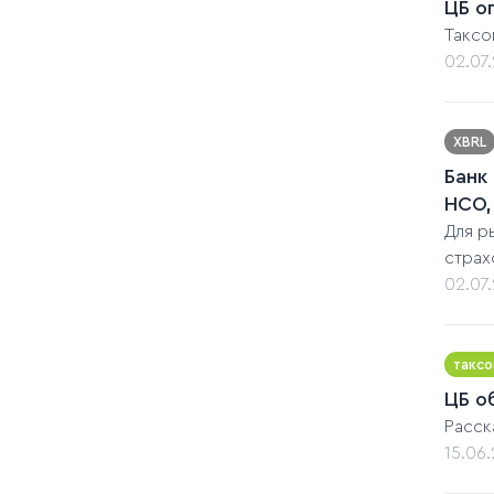
ЦБ о
Таксо
02.07
XBRL
Банк
НСО,
Для р
страх
02.07
таксо
ЦБ о
Расск
15.06