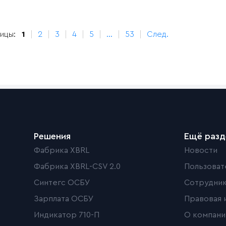
ицы:
1
2
3
4
5
...
53
След.
Решения
Ещё раз
Фабрика XBRL
Новости
Фабрика XBRL-CSV 2.0
Пользоват
Синтегс ОСБУ
Сотрудни
Зарплата ОСБУ
Правовая 
Индикатор 710-П
О компани