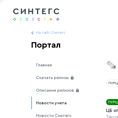
На сайт Синтегс
Портал
🗞️
Главная
Скачать релизы
ПУРЦ
Описание релизов
ПУРЦ
Новости учета
ЦБ о
Новости Синтегс
Таксо