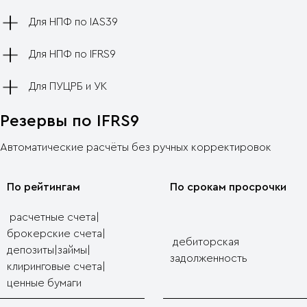
Для НПФ по IAS39
Для НПФ по IFRS9
Для ПУЦРБ и УК
Резервы по IFRS9
Автоматические расчёты без ручных корректировок
По рейтингам
По срокам просрочки
расчетные счета|
брокерские счета|
дебиторская
депозиты|займы|
задолженность
клиринговые счета|
ценные бумаги