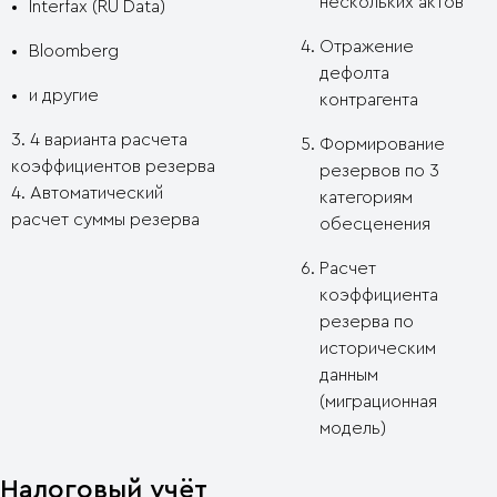
нескольких актов
Interfax (RU Data)
Отражение
Bloomberg
дефолта
и другие
контрагента
3. 4 варианта расчета
Формирование
коэффициентов резерва
резервов по 3
4. Автоматический
категориям
расчет суммы резерва
обесценения
Расчет
коэффициента
резерва по
историческим
данным
(миграционная
модель)
Налоговый учёт