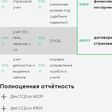
491-
страховой
508-
финансов
(например
IFRS9
П
учет
П
инструме
резерв под
судебные
издержки)
учет ОС,
договор
492-
НМА,
520-
IFRS17
СПОД
страхова
П
запасов и
П
т.п.
учет
порядок
493-
депозитов и
523-
исправления
П
выданных
П
ошибок в
займов
учете
Полноценная отчётность
Для ССД по IAS39
Для ССД по IFRS9