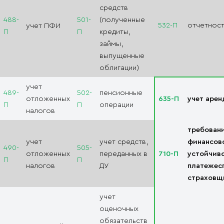
средств
488-
501-
(полученные
532-П
отчетност
учет ПФИ
П
П
кредиты,
займы,
выпущенные
облигации)
учет
489-
502-
пенсионные
отложенных
635-П
учет аре
П
П
операции
налогов
требовани
учет
учет средств,
финансов
490-
505-
отложенных
переданных в
710-П
устойчив
П
П
налогов
ДУ
платежес
страховщ
учет
оценочных
обязательств