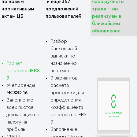
по новым
и ещё 357
часа ручного
нормативным
предложений
труда - мы
актам ЦБ
пользователей
реализуем в
ближайшем
обновлении
Разбор
банковской
выписки по
Расчет
назначению
резервов
IFRS
платежа
9
9 вариантов
Учет аренды
расчета
МСФО 16
просрочки для
Заполнение
определения
всех листов
коэффициента
декларации по
резерва по IFRS
налогу на
9
прибыль
Заполнение
СПОД
формы "Доходы,