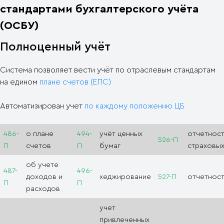
стандартами бухгалтерского учёта
(ОСБУ)
Полноценный учёт
Система позволяет вести учёт по отраслевым стандартам
на едином
плане счетов (ЕПС)
Автоматизирован учет
по каждому положению ЦБ
486-
о плане
4
94-
учёт ценных
отчетност
526-П
П
счетов
П
бумаг
страховых
об учете
487-
496-
доходов и
хеджирование
527-П
отчетнос
П
П
расходов
учет
привлеченных