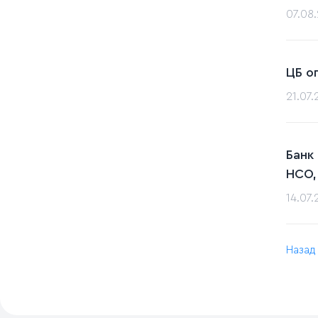
07.08
ЦБ о
21.07
Банк
НСО,
14.07
Назад