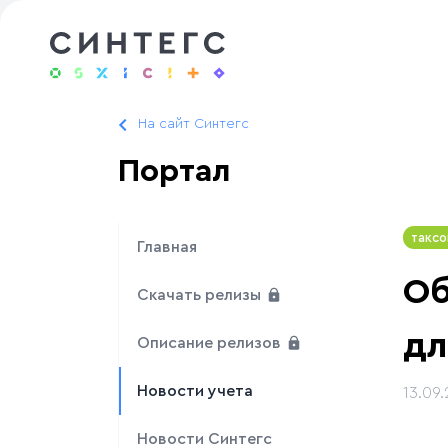
На сайт Синтегс
Портал
таксо
Главная
Об
Скачать релизы
дл
Описание релизов
Новости учета
13.09.
Новости Синтегс