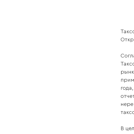
Такс
Откр
Согл
Такс
рынк
прим
года,
отче
нере
таксо
В це