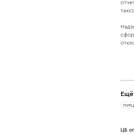
отче
таксо
Надз
сфор
откл
Ещё
ПУРЦ
ЦБ о