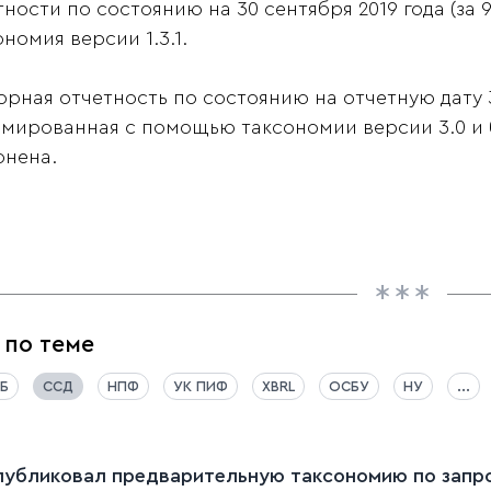
тности по состоянию на 30 сентября 2019 года (за 9
номия версии 1.3.1.
орная отчетность по состоянию на отчетную дату 3
мированная с помощью таксономии версии 3.0 и б
онена.
 по теме
Б
ССД
НПФ
УК ПИФ
XBRL
ОСБУ
НУ
...
публиковал предварительную таксономию по запрос