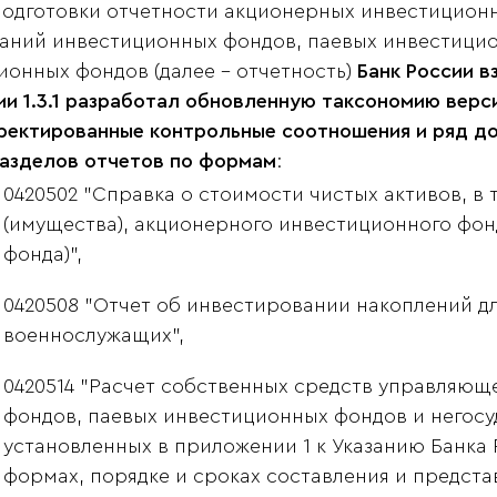
подготовки отчетности акционерных инвестицион
аний инвестиционных фондов, паевых инвестицио
ионных фондов (далее - отчетность)
Банк России в
ии 1.3.1 разработал обновленную таксономию верс
ректированные контрольные соотношения и ряд д
азделов отчетов по формам
:
0420502 "Справка о стоимости чистых активов, в
(имущества), акционерного инвестиционного фон
фонда)",
0420508 "Отчет об инвестировании накоплений д
военнослужащих",
0420514 "Расчет собственных средств управляю
фондов, паевых инвестиционных фондов и негос
установленных в приложении 1 к Указанию Банка Ро
формах, порядке и сроках составления и предста