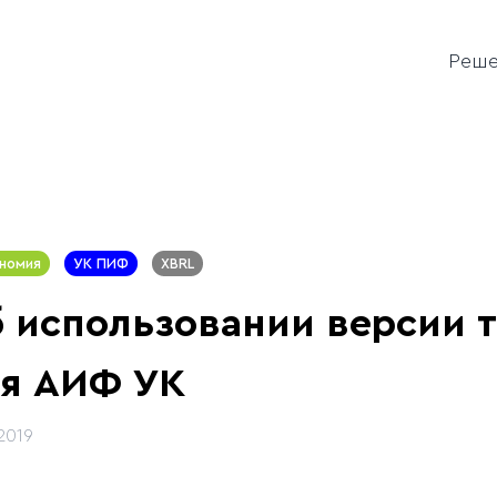
Реш
номия
УК ПИФ
XBRL
 использовании версии 
я АИФ УК
2019