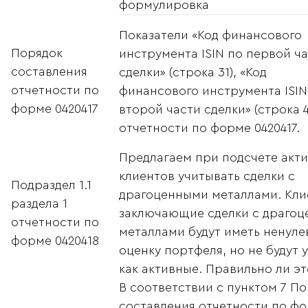
формулировка
Показатели «Код финансового
Порядок
инструмента ISIN по первой ч
составления
сделки» (строка 31), «Код
отчетности по
финансового инструмента ISIN
форме 0420417
второй части сделки» (строка 4
отчетности по форме 0420417.
Предлагаем при подсчете акт
клиентов учитывать сделки с
Подраздел 1.1
драгоценными металлами. Кли
раздела 1
заключающие сделки с драго
отчетности по
металлами будут иметь ненул
форме 0420418
оценку портфеля, но не будут 
как активные. Правильно ли эт
В соответствии с пунктом 7 П
составления отчетности по ф