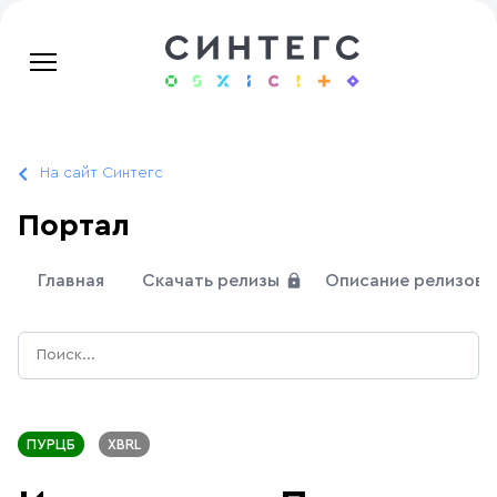
На сайт Синтегс
Портал
Главная
Скачать релизы
Описание релизов
ПУРЦБ
XBRL