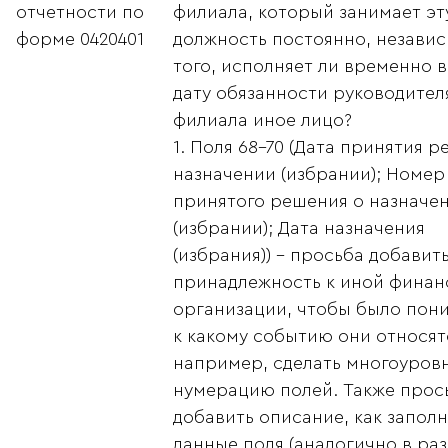
отчетности по
филиала, который занимает эт
форме 0420401
должность постоянно, независ
того, исполняет ли временно в
дату обязанности руководител
филиала иное лицо?
1. Поля 68-70 (Дата принятия 
назначении (избрании); Номер
принятого решения о назначе
(избрании); Дата назначения
(избрания)) - просьба добавит
принадлежность к иной финан
организации, чтобы было пон
к какому событию они относят
например, сделать многоуров
нумерацию полей. Также прос
добавить описание, как заполн
данные поля (аналогично в раз