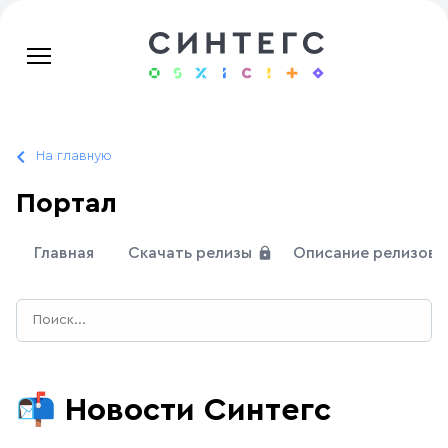
На главную
Портал
Главная
Скачать релизы
Описание релизов
📬
Новости Синтегс