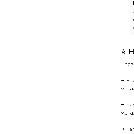
⭐ 
Появ
⭢ Ча
метал
⭢ Ча
метал
⭢ Час