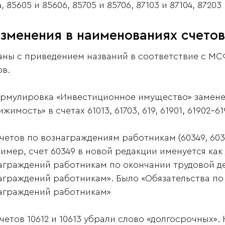
, 85605 и 85606, 85705 и 85706, 87103 и 87104, 87203 
зменения в наименованиях счетов
аны с приведением названий в соответствие с МС
ов.
рмулировка «Инвестиционное имущество» замене
жимость» в счетах 61013, 61703, 619, 61901, 61902–619
счетов по вознаграждениям работникам (60349, 60
имер, счет 60349 в новой редакции именуется как
аграждений работникам по окончании трудовой д
аграждений работникам». Было «Обязательства по
аграждений работникам»
счетов 10612 и 10613 убрали слово «долгосрочных».