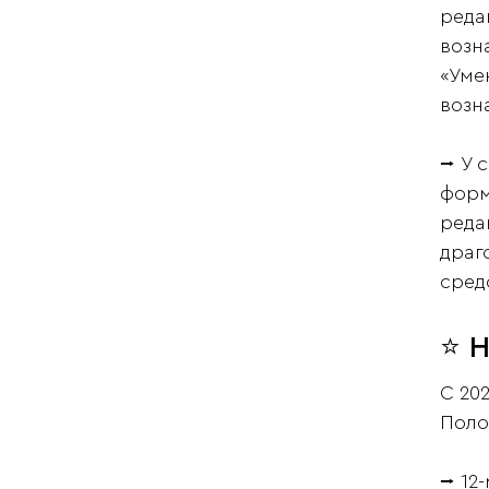
реда
возн
«Уме
возн
⭢ У с
форм
реда
драг
сред
⭐ Н
С 20
Поло
⭢ 12