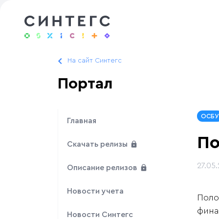
На сайт Синтегс
Портал
ОСБУ
Главная
По
Скачать релизы
27.05
Описание релизов
Новости учета
Поло
фина
Новости Синтегс