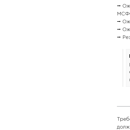
⭢ Ож
МСФ
⭢ Ож
⭢ Ож
⭢ Ре
Треб
долж