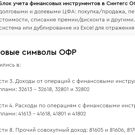
Блок учета финансовых инструментов в Синтегс 
долговыми и долевыми ЦФА: покупка/продажа, пе
стоимости, списание премии/дисконта и другими.
система или дублирование из Excel для отражения 
Новые символы ОФР
ились в:
сти 3. Доходы от операций с финансовыми инстр
лами: 32613 - 32618, 32801 и 32802
сти 4. Расходы по операциям с финансовыми инс
лами: 41613 - 41618, 41801 и 41802
ти 8. Прочий совокупный доход: 81605 и 81606, 8170