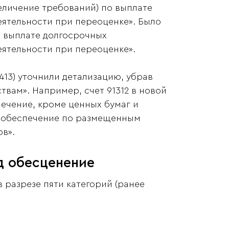
еличение требований) по выплате
ятельности при переоценке». Было
о выплате долгосрочных
ятельности при переоценке».
91413) уточнили детализацию, убрав
ам». Например, счет 91312 в новой
печение, кроме ценных бумаг и
в обеспечение по размещенным
в».
д обесценение
в разрезе пяти категорий (ранее