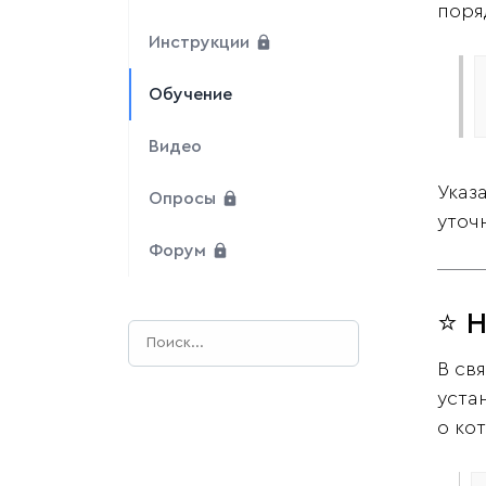
поря
Инструкции
Обучение
Видео
Указ
Опросы
уточ
Форум
⭐ Н
В св
уста
о ко