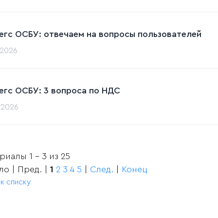
егс ОСБУ: отвечаем на вопросы пользователей
.2026
егс ОСБУ: 3 вопроса по НДС
.2026
иалы 1 - 3 из 25
ло | Пред. |
1
2
3
4
5
|
След.
|
Конец
 к списку