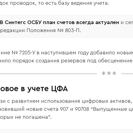
док проводок, то есть базу ведения учета.
В Синтегс ОСБУ план счетов всегда актуален
и се
редакции Положения № 803-П.
ание № 7205-У в наступившем году добавило новы
нило порядок создания резервов под обесценение
овое в учете ЦФА
язи с развитием использования цифровых активов, в
новивший новые счета 907 и 90708 “Выпущенные 
торых не погашена”.