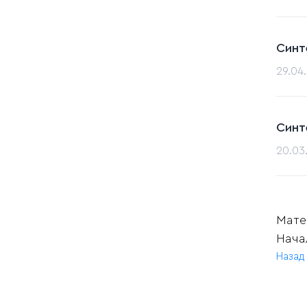
Синт
29.04
Синт
20.03
Матер
Нача
Назад