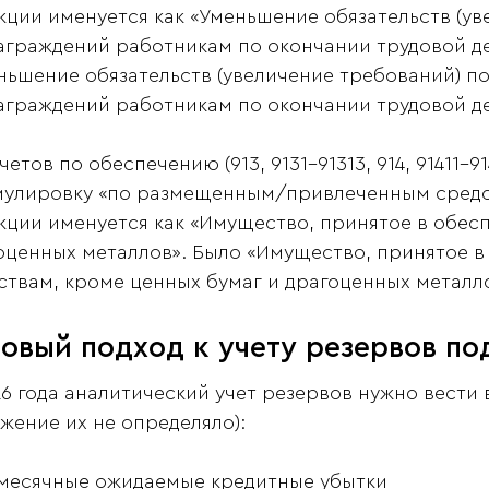
кции именуется как «Уменьшение обязательств (ув
аграждений работникам по окончании трудовой де
ньшение обязательств (увеличение требований) п
аграждений работникам по окончании трудовой де
четов по обеспечению (913, 9131-91313, 914, 91411–
улировку «по размещенным/привлеченным средств
кции именуется как «Имущество, принятое в обес
оценных металлов». Было «Имущество, принятое 
ствам, кроме ценных бумаг и драгоценных металло
овый подход к учету резервов по
26 года аналитический учет резервов нужно вести 
жение их не определяло):
-месячные ожидаемые кредитные убытки