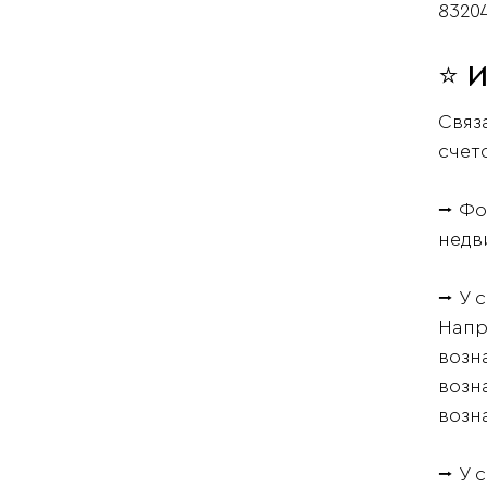
83204
⭐ И
Связ
счет
⭢ Фо
недви
⭢ У 
Напр
возн
возн
возн
⭢ У 