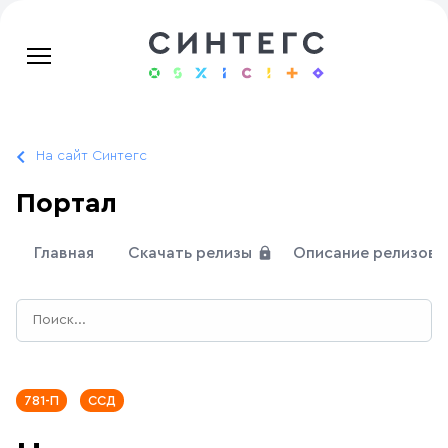
На сайт Синтегс
Портал
Главная
Скачать релизы
Описание релизов
781-П
ССД