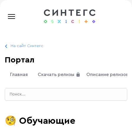
На сайт Синтегс
Портал
Главная
Скачать релизы
Описание релизов
🧐
Обучающие