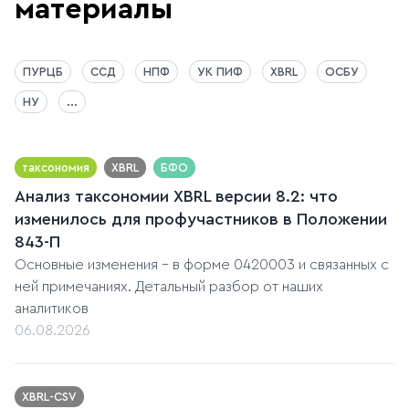
материалы
ПУРЦБ
ССД
НПФ
УК ПИФ
XBRL
ОСБУ
НУ
...
таксономия
XBRL
БФО
Анализ таксономии XBRL версии 8.2: что
изменилось для профучастников в Положении
843-П
Основные изменения - в форме 0420003 и связанных с
ней примечаниях. Детальный разбор от наших
аналитиков
06.08.2026
XBRL-CSV