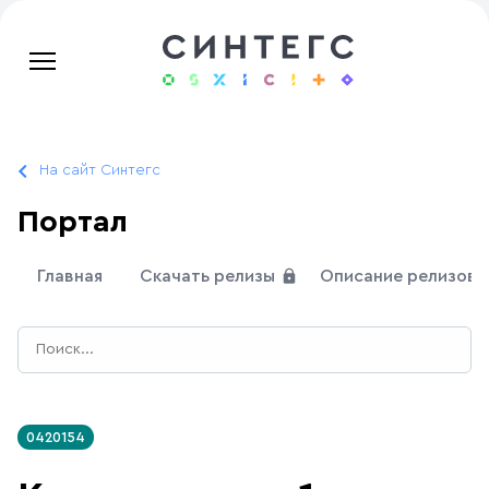
На сайт Синтегс
Портал
Главная
Скачать релизы
Описание релизов
0420154