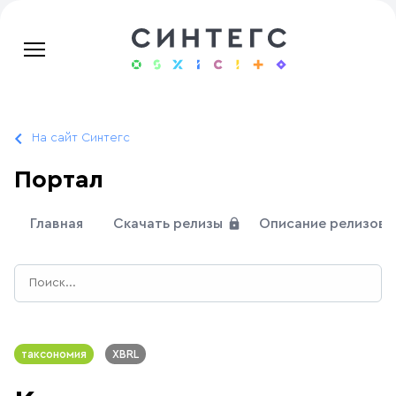
На сайт Синтегс
Портал
Главная
Скачать релизы
Описание релизов
таксономия
XBRL