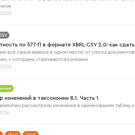
тиков
.2026
-CSV
тность по 577-П в формате XBRL-CSV 2.0: как сдат
ли всё самое важное в одном месте: от списка документов
ем, с которыми сталкиваются компании
.2026
номия
р изменений в таксономии 8.1. Часть 1
аналитики рассмотрели изменения в наименованиях таблиц 
.2026
П
781-П
710-П