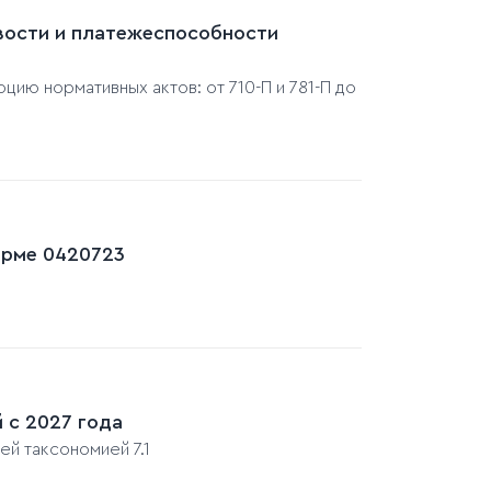
вости и платежеспособности
цию нормативных актов: от 710-П и 781-П до
форме 0420723
 с 2027 года
й таксономией 7.1