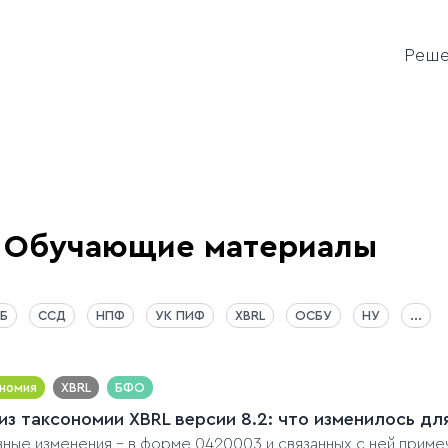
Реш
Обучающие материалы
Б
ССД
НПФ
УК ПИФ
XBRL
ОСБУ
НУ
...
номия
XBRL
БФО
из таксономии XBRL версии 8.2: что изменилось д
ные изменения - в форме 0420003 и связанных с ней приме