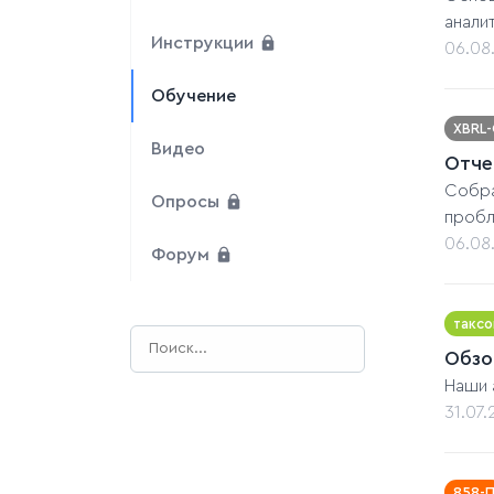
анали
Инструкции
06.08
Обучение
XBRL
Видео
Отче
Собра
Опросы
пробл
06.08
Форум
таксо
Обзо
Наши 
31.07
858-