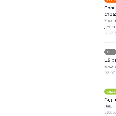
Прош
стра
Рассм
дейст
17.07.
XBRL
ЦБ р
В час
08.07
таксо
Гид 
Наши 
28.05