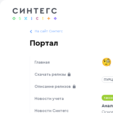
На сайт Синтегс
Портал
🧐
Главная
Скачать релизы
ПУРЦ
Описание релизов
таксо
Новости учета
Анал
Новости Синтегс
Основ