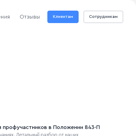
ения
Отзывы
Клиентам
Сотрудникам
ля профучастников в Положении 843-П
чаниях. Детальный разбор от наших