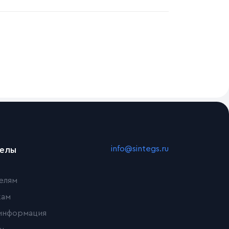
info@sintegs.ru
делы
елям
кам
информация