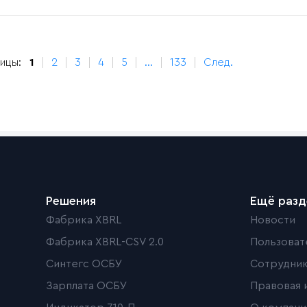
ицы:
1
2
3
4
5
...
133
След.
Решения
Ещё раз
Фабрика XBRL
Новости
Фабрика XBRL-CSV 2.0
Пользоват
Синтегс ОСБУ
Сотрудни
Зарплата ОСБУ
Правовая 