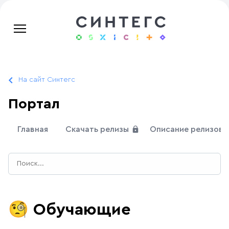
На сайт Синтегс
Портал
Главная
Скачать релизы
Описание релизов
🧐
Обучающие