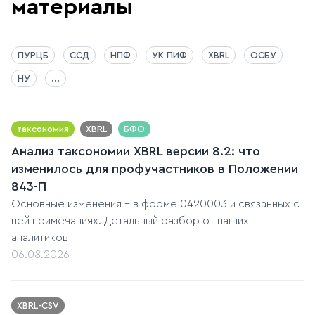
материалы
ПУРЦБ
ССД
НПФ
УК ПИФ
XBRL
ОСБУ
НУ
...
таксономия
XBRL
БФО
Анализ таксономии XBRL версии 8.2: что
изменилось для профучастников в Положении
843-П
Основные изменения - в форме 0420003 и связанных с
ней примечаниях. Детальный разбор от наших
аналитиков
06.08.2026
XBRL-CSV