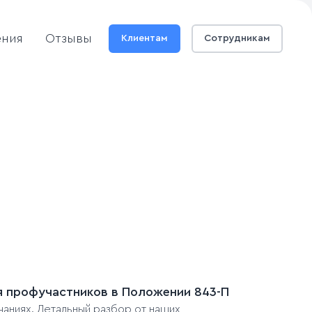
ения
Отзывы
Клиентам
Сотрудникам
ля профучастников в Положении 843-П
чаниях. Детальный разбор от наших