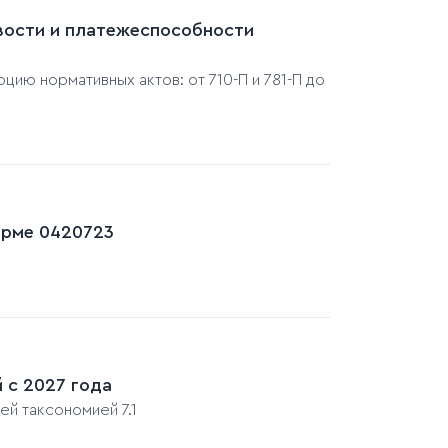
вости и платежеспособности
цию нормативных актов: от 710-П и 781-П до
форме 0420723
 с 2027 года
й таксономией 7.1