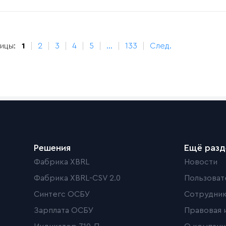
ицы:
1
2
3
4
5
...
133
След.
Решения
Ещё раз
Фабрика XBRL
Новости
Фабрика XBRL-CSV 2.0
Пользоват
Синтегс ОСБУ
Сотрудни
Зарплата ОСБУ
Правовая 