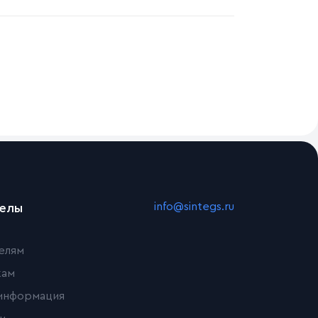
info@sintegs.ru
делы
елям
кам
информация