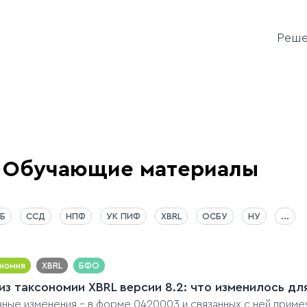
Реш
Обучающие материалы
Б
ССД
НПФ
УК ПИФ
XBRL
ОСБУ
НУ
...
номия
XBRL
БФО
из таксономии XBRL версии 8.2: что изменилось д
ные изменения - в форме 0420003 и связанных с ней приме