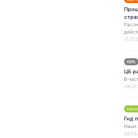
Прош
стра
Рассм
дейст
17.07.
XBRL
ЦБ р
В час
08.07
таксо
Гид 
Наши 
28.05