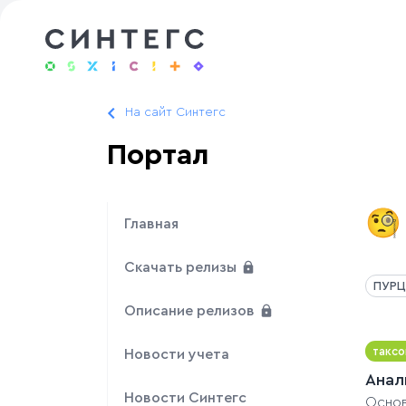
На сайт Синтегс
Портал
🧐
Главная
Скачать релизы
ПУРЦ
Описание релизов
таксо
Новости учета
Анал
Новости Синтегс
Основ