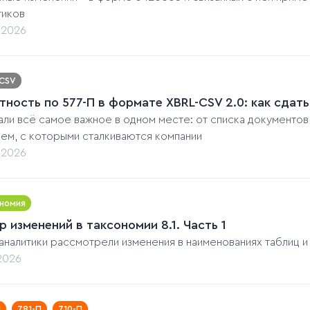
тиков
.2026
-CSV
тность по 577-П в формате XBRL-CSV 2.0: как сдат
ли всё самое важное в одном месте: от списка документов
ем, с которыми сталкиваются компании
.2026
номия
р изменений в таксономии 8.1. Часть 1
аналитики рассмотрели изменения в наименованиях таблиц 
.2026
П
781-П
710-П