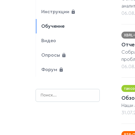
анали
Инструкции
06.08
Обучение
XBRL
Видео
Отче
Собра
Опросы
пробл
06.08
Форум
таксо
Обзо
Наши 
31.07
858-