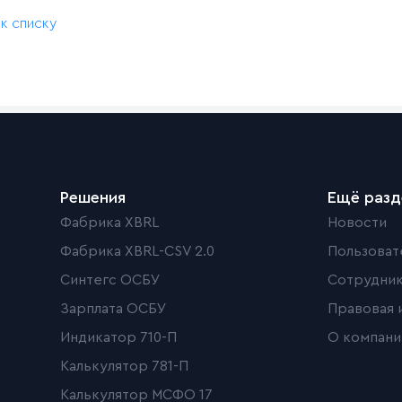
 к списку
Решения
Ещё раз
Фабрика XBRL
Новости
Фабрика XBRL-CSV 2.0
Пользоват
Синтегс ОСБУ
Сотрудни
Зарплата ОСБУ
Правовая 
Индикатор 710-П
О компани
Калькулятор 781-П
Калькулятор МСФО 17