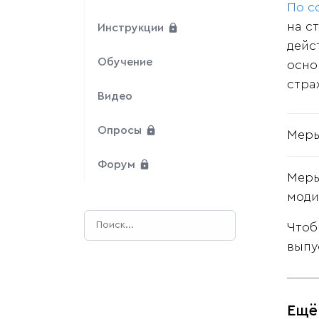
По с
на с
Инструкции
дейс
Обучение
осно
стра
Видео
Опросы
Меры
Форум
Меры
моди
Чтоб
выпу
Ещё