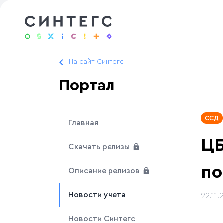
На сайт Синтегс
Портал
ССД
Главная
ЦБ
Скачать релизы
по
Описание релизов
Новости учета
22.11.
Новости Синтегс