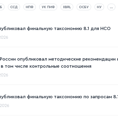
Б
ССД
НПФ
УК ПИФ
XBRL
ОСБУ
НУ
...
публиковал финальную таксономию 8.1 для НСО
.2026
 России опубликовал методические рекомендации к
 в том числе контрольные соотношения
.2026
публиковал финальную таксономию по запросам 8.1
.2026