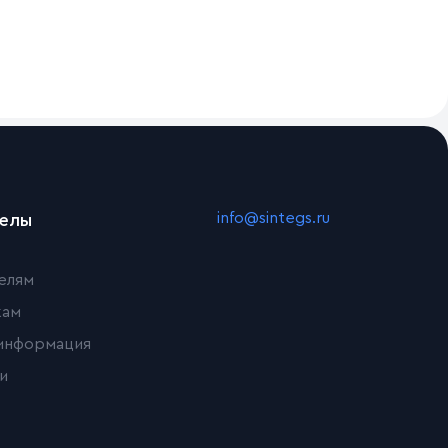
info@sintegs.ru
делы
елям
кам
информация
и