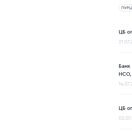
ПУРЦ
ЦБ о
21.07
Банк
НСО,
14.07
ЦБ о
02.07