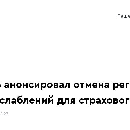
Реш
 анонсировал отмена ре
слаблений для страхово
2023