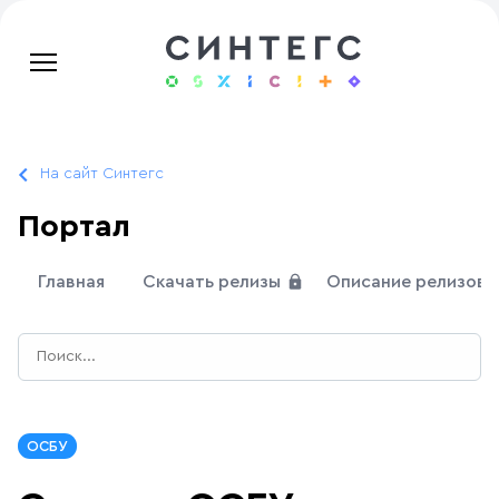
На сайт Синтегс
Портал
Главная
Скачать релизы
Описание релизов
ОСБУ