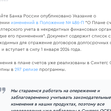
айте Банка России опубликовано Указание о
ении
изменений в Положение № 486-П
"О Плане с
алтерского учета в некредитных финансовых орган
дке его применения". Документ содержит список с
ходимых для отражение договоров долгосрочных
и вступает в силу 1 января 2024 года.
нения в плане счетов уже реализованы в Синтегс 
упны в
297 релизе
программы.
Мы стараемся работать на опережение и
заблаговременно учитывать законодательные
изменения в наших продуктах, поэтому все
нововведения уже добавлены в Синтегс ОСБУ