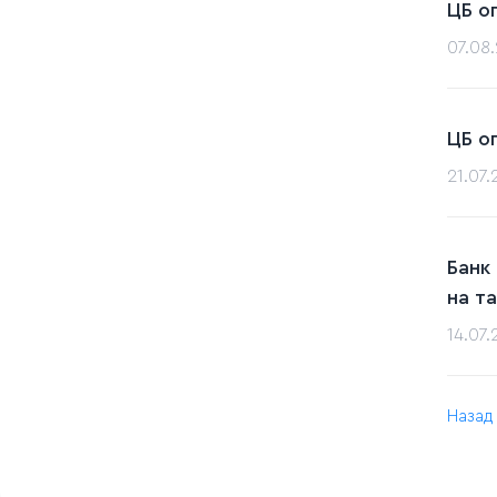
ЦБ о
07.08
ЦБ о
21.07
Банк
на т
14.07
Назад