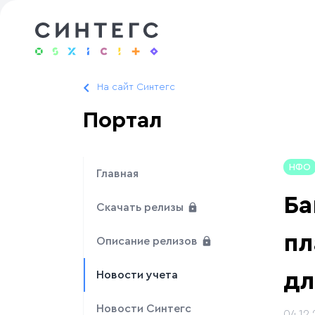
На сайт Синтегс
Портал
НФО
Главная
Ба
Скачать релизы
пл
Описание релизов
д
Новости учета
Новости Синтегс
04.12