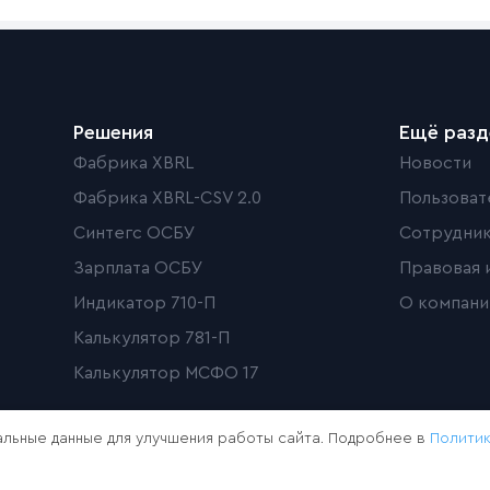
Решения
Ещё раз
Фабрика XBRL
Новости
Фабрика XBRL-CSV 2.0
Пользоват
Синтегс ОСБУ
Сотрудни
Зарплата ОСБУ
Правовая 
Индикатор 710-П
О компани
Калькулятор 781-П
Калькулятор МСФО 17
льные данные для улучшения работы сайта. Подробнее в
Полити