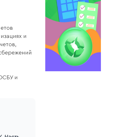
четов
изациях и
четов,
 сбережений
ОСБУ и
. Часть