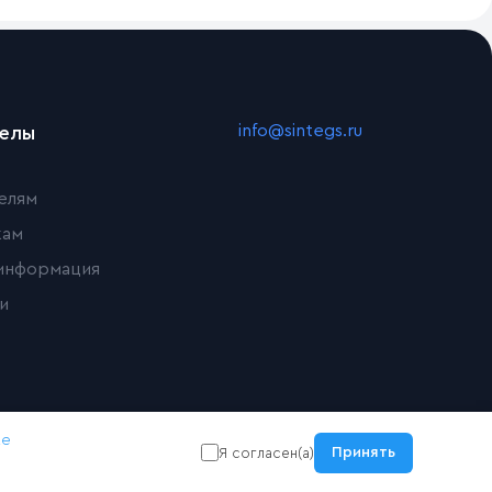
info@sintegs.ru
делы
елям
кам
информация
и
ке
Принять
Я согласен(а)