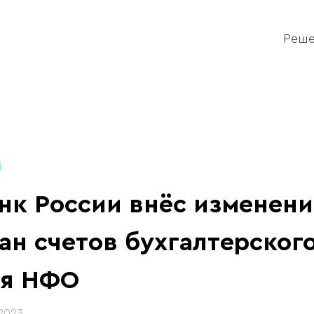
Реш
нк России внёс изменени
ан счетов бухгалтерского
ля НФО
.2023