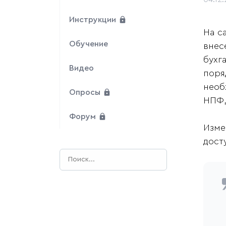
Инструкции
На с
Обучение
внес
бухг
Видео
поря
необ
Опросы
НПФ, 
Форум
Изме
дост