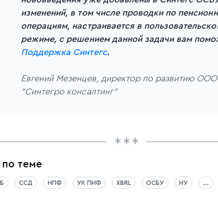
изменений, в том числе проводки по пенсион
операциям, настраивается в пользовательско
режиме, с решением данной задачи вам помо
Поддержка Синтегс
.
Евгений Мезенцев, директор по развитию ООО
"Синтегро консалтинг"
 по теме
Б
ССД
НПФ
УК ПИФ
XBRL
ОСБУ
НУ
...