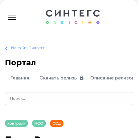
На сайт Синтегс
Портал
Главная
Скачать релизы
Описание релизов
контроли
НСО
ССД