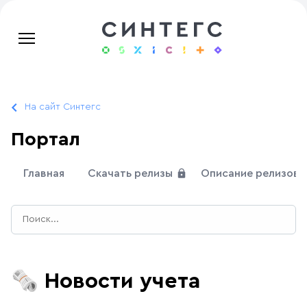
На сайт Синтегс
Портал
Главная
Скачать релизы
Описание релизов
🗞️
Новости учета