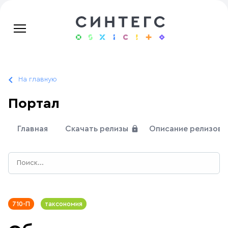
На главную
Портал
Главная
Скачать релизы
Описание релизов
710-П
таксономия