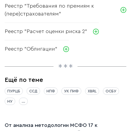
Реестр "Требования по премиям к
(пере)страхователям"
Реестр "Расчет оценки риска 2"
Реестр "Облигации"
Ещё по теме
ПУРЦБ
ССД
НПФ
УК ПИФ
XBRL
ОСБУ
НУ
...
От анализа методологии МСФО 17 к