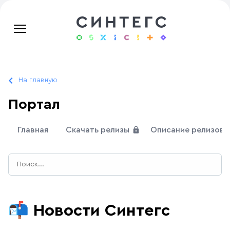
На главную
Портал
Главная
Скачать релизы
Описание релизов
📬
Новости Синтегс