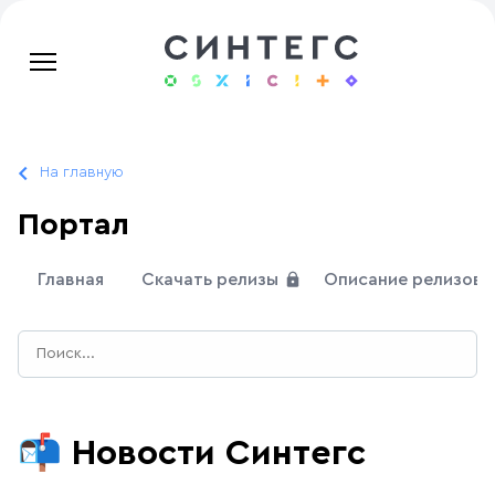
На главную
Портал
Главная
Скачать релизы
Описание релизов
📬
Новости Синтегс