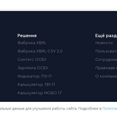
Решения
Ещё раз
Фабрика XBRL
Новости
Фабрика XBRL-CSV 2.0
Пользоват
Синтегс ОСБУ
Сотрудни
Зарплата ОСБУ
Правовая 
Индикатор 710-П
О компани
Калькулятор 781-П
Калькулятор МСФО 17
льные данные для улучшения работы сайта. Подробнее в
Полити