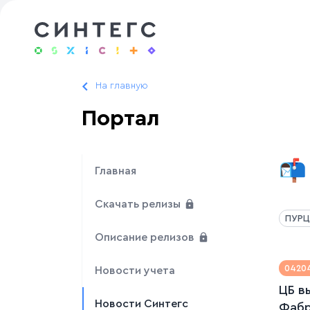
На главную
Портал
📬
Главная
Скачать релизы
ПУРЦ
Описание релизов
0420
Новости учета
ЦБ в
Новости Синтегс
Фабр