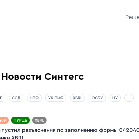
Реш
Новости Синтегс
Б
ССД
НПФ
УК ПИФ
XBRL
ОСБУ
НУ
...
409
ПУРЦБ
XBRL
ыпустил разъяснения по заполнению формы 042040
ики XBRL