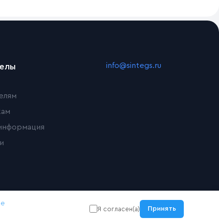
info@sintegs.ru
делы
елям
кам
информация
и
ке
Принять
Я согласен(а)