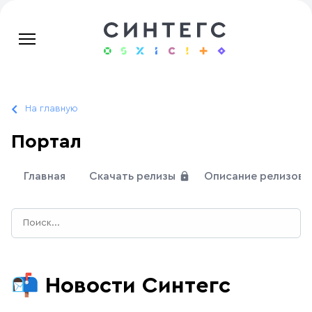
На главную
Портал
Главная
Скачать релизы
Описание релизов
📬
Новости Синтегс