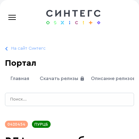
На сайт Синтегс
Портал
Главная
Скачать релизы
Описание релизов
0420454
ПУРЦБ