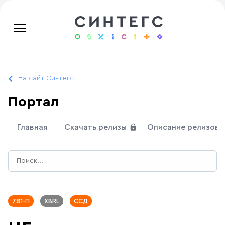
На сайт Синтегс
Портал
Главная
Скачать релизы
Описание релизов
781-П
XBRL
ССД