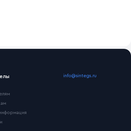
info@sintegs.ru
делы
елям
кам
информация
и