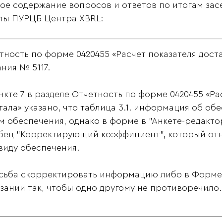
ое содержание вопросов и ответов по итогам зас
пы ПУРЦБ Центра XBRL:
тность по форме 0420455 «Расчет показателя доста
ания № 5117.
нкте 7 в разделе Отчетность по форме 0420455 «Ра
тала» указано, что таблица 3.1. информация об о
м обеспечения, однако в форме в "Анкете-редактор
бец "Корректирующий коэффициент", который отно
 виду обеспечения.
ьба скорректировать информацию либо в Форме в
азании так, чтобы одно другому не противоречило.