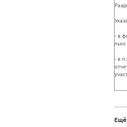
Разд
Указ
- в 
лько
- в 
отче
учас
Ещё