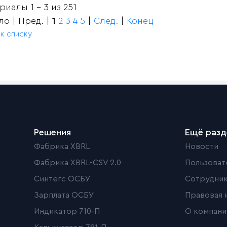
иалы 1 - 3 из 251
ло | Пред. |
1
2
3
4
5
|
След.
|
Конец
 к списку
Решения
Ещё раз
Фабрика XBRL
Новости
Фабрика XBRL-CSV 2.0
Пользоват
Синтегс ОСБУ
Сотрудни
Зарплата ОСБУ
Правовая 
Индикатор 710-П
О компани