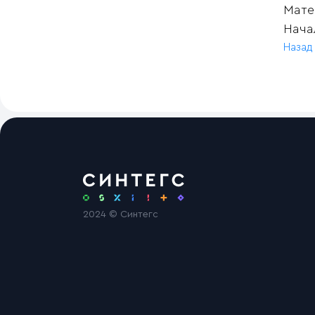
Матер
Нача
Назад
2024 © Синтегс