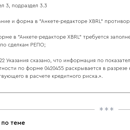
ел 3, подраздел 3.3
ание и форма в "Анкете-редакторе XBRL" противоре
форме в "Анкете-редакторе XBRL" требуется заполн
 по сделкам РЕПО;
п.22 Указания сказано, что информация по показате
тности по форме 0420455 раскрывается в разрезе 
твующего в расчете кредитного риска.».
 по теме