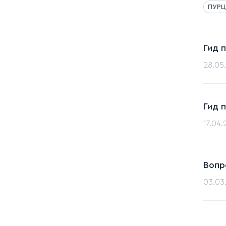
ПУРЦ
Гид 
28.05
Гид 
17.04
Вопр
03.03