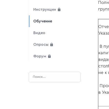
Полн
груп
Инструкции
Обучение
Отче
Видео
Указ
Опросы
В пу
капи
Форум
вида
стол
не к
Прос
в Ук