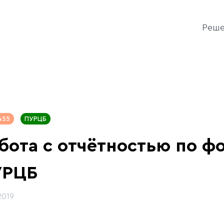
Реш
455
ПУРЦБ
бота с отчётностью по ф
УРЦБ
2019