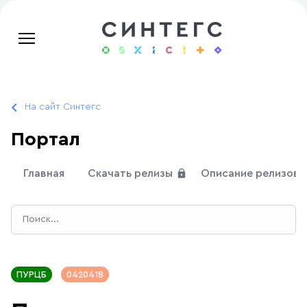
На сайт Синтегс
Портал
Главная
Скачать релизы
Описание релизов
ПУРЦБ
0420418