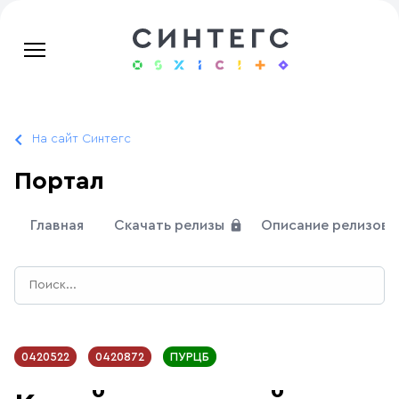
На сайт Синтегс
Портал
Главная
Скачать релизы
Описание релизов
0420522
0420872
ПУРЦБ