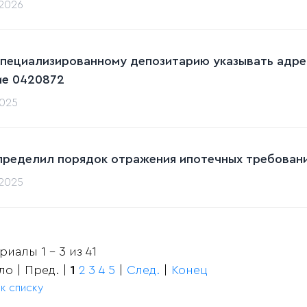
.2026
специализированному депозитарию указывать адре
е 0420872
2025
пределил порядок отражения ипотечных требован
.2025
иалы 1 - 3 из 41
ло | Пред. |
1
2
3
4
5
|
След.
|
Конец
 к списку