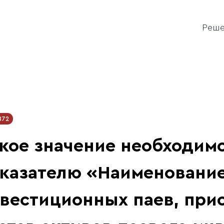
Реш
872
кое значение необходимо
казателю «Наименовани
вестиционных паев, при