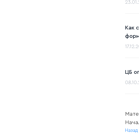
23.01
Как 
форм
17.12.
ЦБ о
08.10
Матер
Нача
Назад