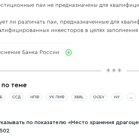
естиционные паи не предназначены для квалифиц
ует ли различать паи, предназначенные для квал
алифицированных инвесторов в целях заполнения
яснение Банка России
 по теме
Б
ССД
НПФ
УК ПИФ
XBRL
ОСБУ
НУ
...
указывать по показателю «Место хранения драгоц
502