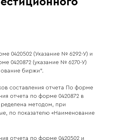
вестиционного
ме 0420502 (Указание № 6292-У) и
ме 0420872 (указание № 6270-У)
нование биржи".
оков составления отчета По форме
ния отчета по форме 0420872 в
пределена методом, при
ые, по показателю «Наименование
ния отчета по форме 0420502 и