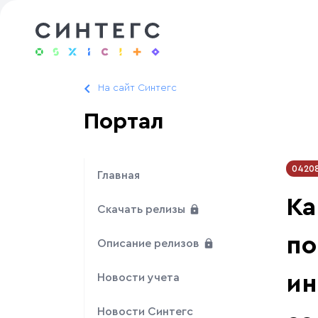
На сайт Синтегс
Портал
0420
Главная
Ка
Скачать релизы
по
Описание релизов
ин
Новости учета
Новости Синтегс