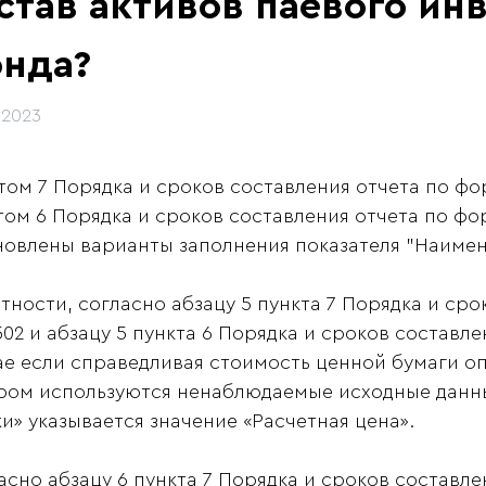
став активов паевого ин
нда?
.2023
том 7 Порядка и сроков составления отчета по фор
том 6 Порядка и сроков составления отчета по фор
новлены варианты заполнения показателя "Наиме
стности, согласно абзацу 5 пункта 7 Порядка и ср
502 и абзацу 5 пункта 6 Порядка и сроков составле
ае если справедливая стоимость ценной бумаги о
ром используются ненаблюдаемые исходные данн
и» указывается значение «Расчетная цена».
асно абзацу 6 пункта 7 Порядка и сроков составле