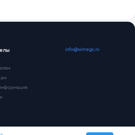
info@sintegs.ru
делы
елям
кам
информация
и
ке