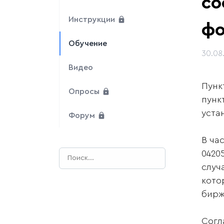
со
Инструкции
фо
Обучение
30.08
Видео
Пунк
Опросы
пунк
уста
Форум
В ча
0420
случ
кото
бирж
Согл