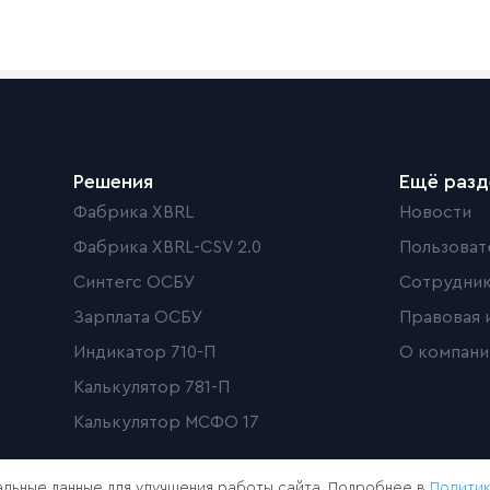
Решения
Ещё раз
Фабрика XBRL
Новости
Фабрика XBRL-CSV 2.0
Пользоват
Синтегс ОСБУ
Сотрудни
Зарплата ОСБУ
Правовая 
Индикатор 710-П
О компани
Калькулятор 781-П
Калькулятор МСФО 17
льные данные для улучшения работы сайта. Подробнее в
Полити