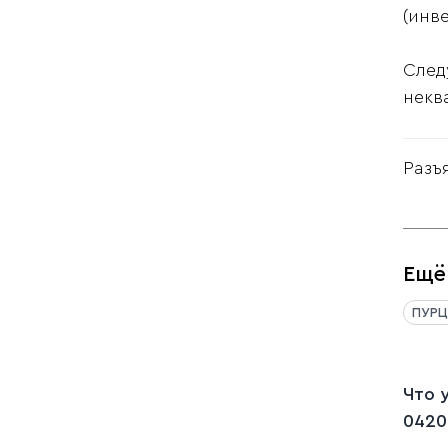
(инв
След
некв
Разъ
Ещё
ПУРЦ
Что 
0420