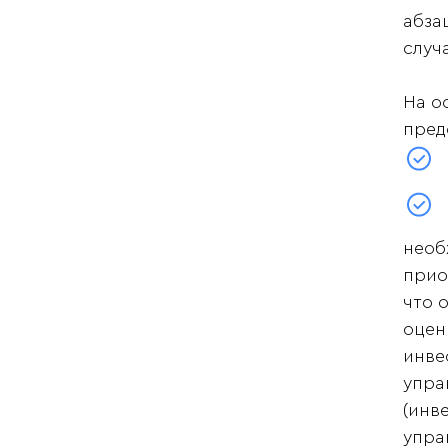
абза
случ
На о
пред
необ
прио
что 
оцен
инве
упра
(инв
упра