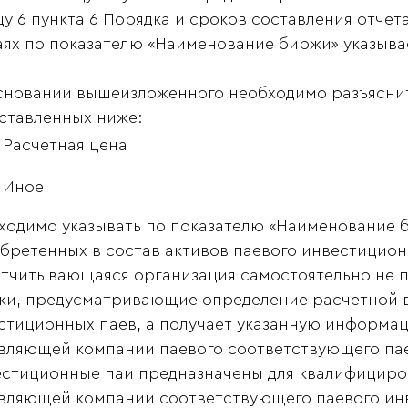
цу 6 пункта 6 Порядка и сроков составления отчет
аях по показателю «Наименование биржи» указывае
сновании вышеизложенного необходимо разъяснить
ставленных ниже:
Расчетная цена
Иное
ходимо указывать по показателю «Наименование 
бретенных в состав активов паевого инвестицион
отчитывающаяся организация самостоятельно не 
ки, предусматривающие определение расчетной 
стиционных паев, а получает указанную информа
вляющей компании паевого соответствующего па
естиционные паи предназначены для квалифициро
вляющей компании соответствующего паевого ин