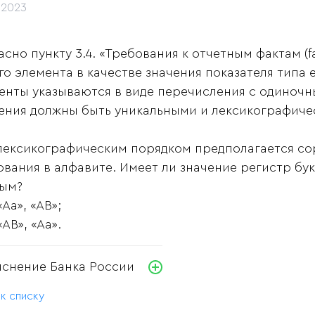
.2023
асно пункту 3.4. «Требования к отчетным фактам (f
го элемента в качестве значения показателя типа
енты указываются в виде перечисления с одиночны
ения должны быть уникальными и лексикографиче
лексикографическим порядком предполагается сор
ования в алфавите. Имеет ли значение регистр бу
ым?
«Аа», «АВ»;
«АВ», «Аа».
яснение Банка России
 к списку