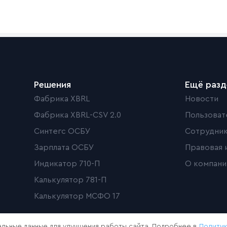
Решения
Ещё раз
Фабрика XBRL
Новости
Фабрика XBRL-CSV 2.0
Пользоват
Синтегс ОСБУ
Сотрудни
Зарплата ОСБУ
Правовая 
Индикатор 710-П
О компани
Калькулятор 781-П
Калькулятор МСФО 17
льные данные для улучшения работы сайта. Подробнее в
Полити