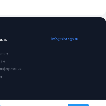
info@sintegs.ru
делы
елям
кам
информация
и
ке