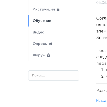
06.06
Инструкции
Согл
Обучение
одно
элем
Видео
Знач
Опросы
Под 
Форум
след
перв
Разъ
Назад