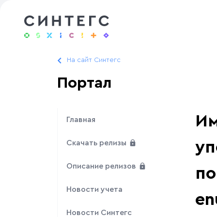
На сайт Синтегс
Портал
Им
Главная
уп
Скачать релизы
Описание релизов
по
Новости учета
en
Новости Синтегс