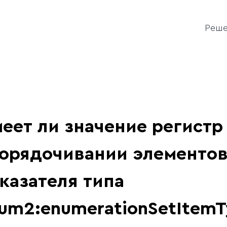
Реш
еет ли значение регистр
орядочивании элементов
казателя типа
um2:enumerationSetItemT