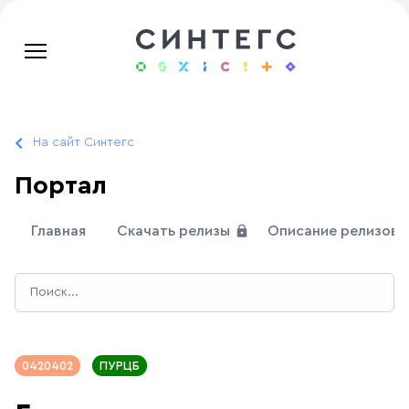
На сайт Синтегс
Портал
Главная
Скачать релизы
Описание релизов
0420402
ПУРЦБ