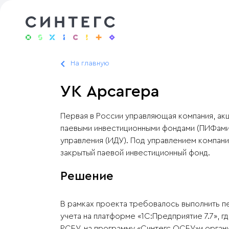
На главную
УК Арсагера
Первая в России управляющая компания, ак
паевыми инвестиционными фондами (ПИФами)
управления (ИДУ). Под управлением компани
закрытый паевой инвестиционный фонд.
Решение
В рамках проекта требовалось выполнить п
учета на платформе «1С:Предприятие 7.7», г
РСБУ, на программу «Синтегс ОСБУ»и органи