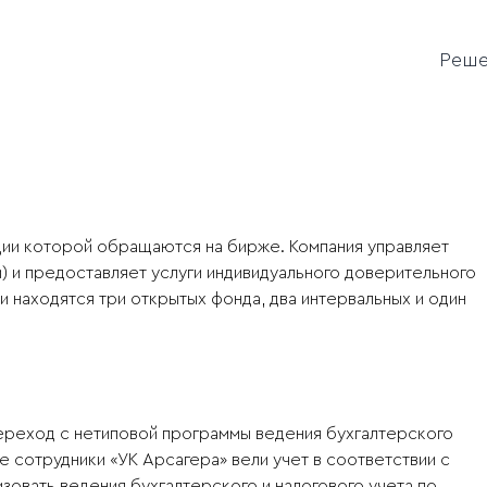
Реш
ции которой обращаются на бирже. Компания управляет
 и предоставляет услуги индивидуального доверительного
и находятся три открытых фонда, два интервальных и один
ереход с нетиповой программы ведения бухгалтерского
де сотрудники «УК Арсагера» вели учет в соответствии с
зовать ведения бухгалтерского и налогового учета по