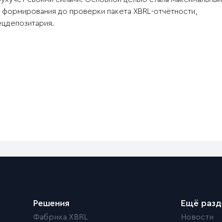
т формирования до проверки пакета XBRL-отчётности,
цдепозитария.
Решения
Ещё раз
Фабрика XBRL
Новости