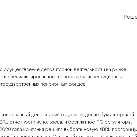
Реш
 на осуществление депозитарной деятельности на рынке
сти специализированного депозитария инвестиционных
егосударственных пенсионных фондов
ализированный депозитарий отдавал ведение бухгалтерской
XBRL-отчётности использовали бесплатное ПО регулятора,
 2020 года компания решила выбрать новую XBRL-программу
ухучёт своими силами. Основной целью стала максимальный