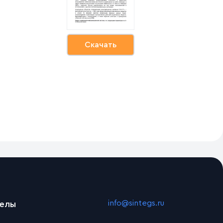
Скачать
info@sintegs.ru
делы