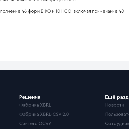
заполнение 46 форм БФО и 10 НСО, включая примечание 48
Решения
Ещё раз
Фабрика XBRL
Новости
Фабрика XBRL-CSV 2.0
Пользоват
Синтегс ОСБУ
Сотрудни