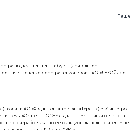
Реш
естра владельцев ценных бумаг (деятельность
существляет ведение реестра акционеров ПАО «ЛУКОЙЛ» с
(входит в АО «Холдинговая компания Гарант») с «Синтегро
вки системы «Синтегро ОСБУ». Для формирования отчётов в
оннего разработчика, но её функционала пользователям не
ешили использовать «Фабрику XBRL».