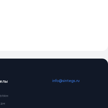
info@sintegs.ru
делы
елям
кам