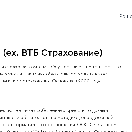
Реш
 (ex. ВТБ Страхование)
 страховая компания. Осуществляет деятельность по
ических лиц, включая обязательное медицинское
слуги перестрахования. Основана в 2000 году.
деляют величину собственных средств по данным
активов и обязательств по методике, определенной
расчет нормативного соотношения. ООО СК «Газпром
мму Индикатор 710-П разработчика Синтегс. Формирование