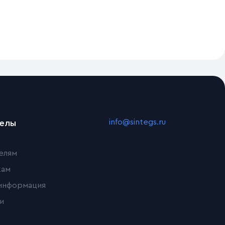
info@sintegs.ru
делы
елям
кам
информация
и