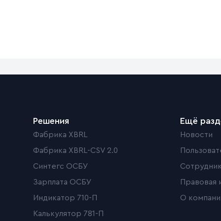
Решения
Ещё раз
Фабрика XBRL
Новости
Фабрика XBRL-CSV 2.0
Пользоват
Синтегс ОСБУ
Сотрудни
Зарплата ОСБУ
Правовая 
Индикатор 710-П
О компани
Калькулятор 781-П