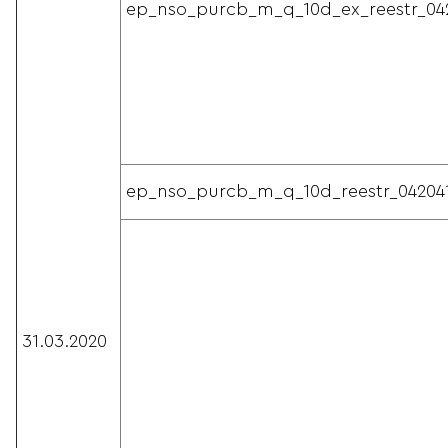
ep_nso_purcb_m_q_10d_ex_reestr_04
ep_nso_purcb_m_q_10d_reestr_04204
31.03.2020