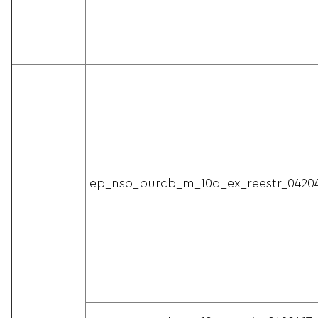
ep_nso_purcb_m_10d_ex_reestr_0420