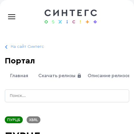
На сайт Синтегс
Портал
Главная
Скачать релизы
Описание релизов
ПУРЦБ
XBRL