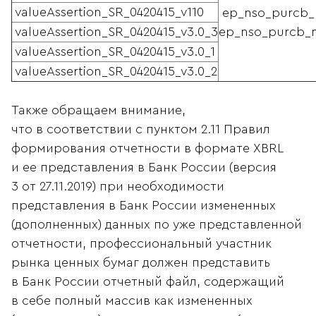
valueAssertion_SR_0420415_v110
ep_nso_purcb_m
valueAssertion_SR_0420415_v3.0_3
ep_nso_purcb_m
valueAssertion_SR_0420415_v3.0_1
valueAssertion_SR_0420415_v3.0_2
Также обращаем внимание,
что в соответствии с пунктом 2.11 Правил
формирования отчетности в формате XBRL
и ее представления в Банк России (версия
3 от 27.11.2019) при необходимости
представления в Банк России измененных
(дополненных) данных по уже представленной
отчетности, профессиональный участник
рынка ценных бумаг должен представить
в Банк России отчетный файл, содержащий
в себе полный массив как измененных