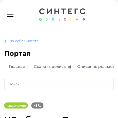
На сайт Синтегс
Портал
Главная
Скачать релизы
Описание релизов
таксономия
XBRL