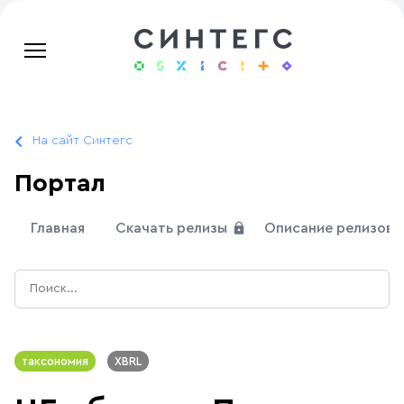
На сайт Синтегс
Портал
Главная
Скачать релизы
Описание релизов
таксономия
XBRL