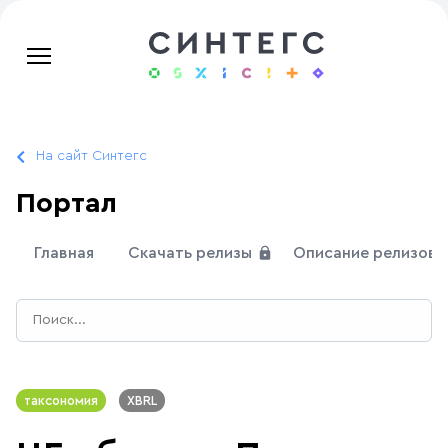
На сайт Синтегс
Портал
Главная
Скачать релизы
Описание релизов
таксономия
XBRL