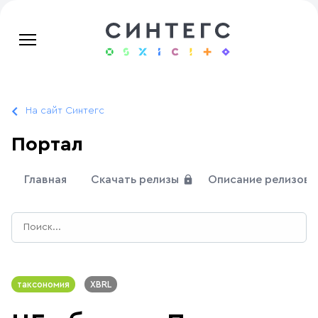
На сайт Синтегс
Портал
Главная
Скачать релизы
Описание релизов
таксономия
XBRL