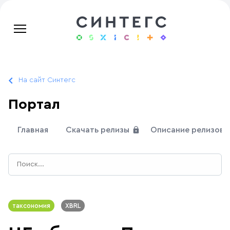
На сайт Синтегс
Портал
Главная
Скачать релизы
Описание релизов
таксономия
XBRL