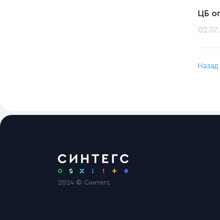
ЦБ о
02.07
Назад
2024 © Синтегс