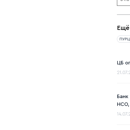
Ещё
ПУРЦ
ЦБ о
21.07
Банк
НСО,
14.07