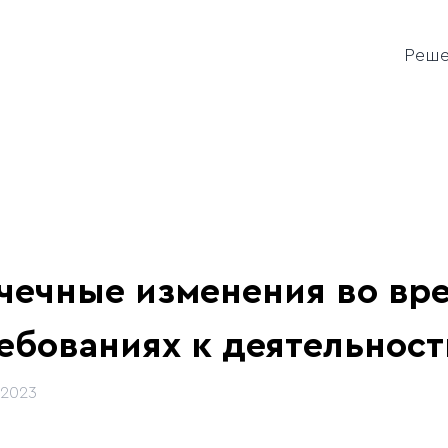
Реш
чечные изменения во вр
ебованиях к деятельнос
.2023