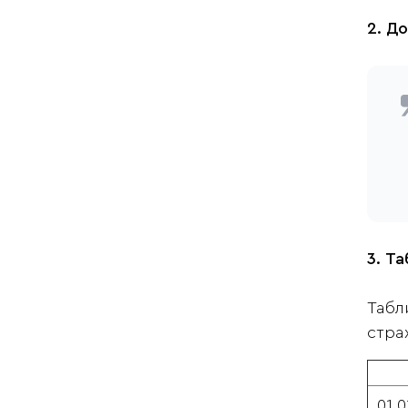
2. Д
3. Т
Табл
стра
01.0