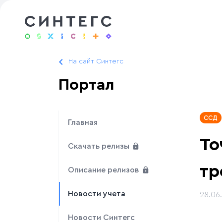
На сайт Синтегс
Портал
ССД
Главная
То
Скачать релизы
тр
Описание релизов
Новости учета
28.06
Новости Синтегс