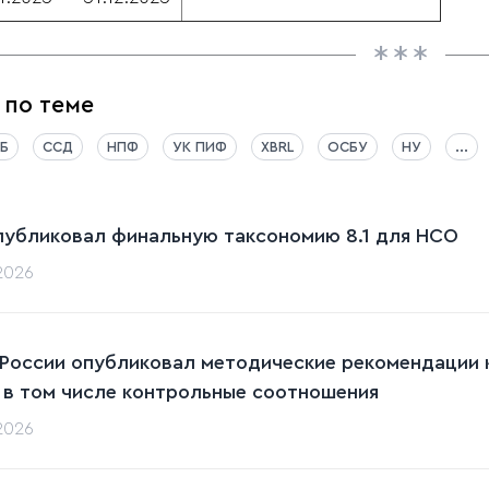
 по теме
Б
ССД
НПФ
УК ПИФ
XBRL
ОСБУ
НУ
...
публиковал финальную таксономию 8.1 для НСО
.2026
 России опубликовал методические рекомендации к
 в том числе контрольные соотношения
.2026