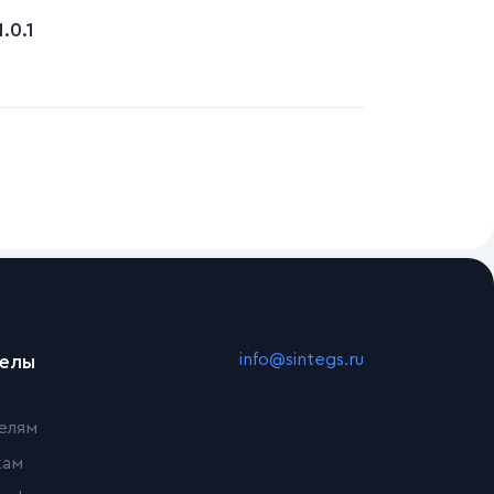
.0.1
info@sintegs.ru
делы
елям
кам