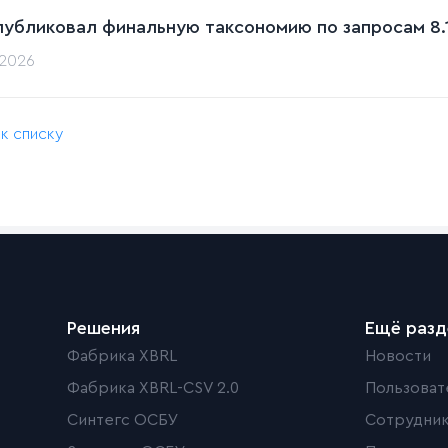
публиковал финальную таксономию по запросам 8.1
.2026
 к списку
Решения
Ещё раз
Фабрика XBRL
Новости
Фабрика XBRL-CSV 2.0
Пользоват
Синтегс ОСБУ
Сотрудни