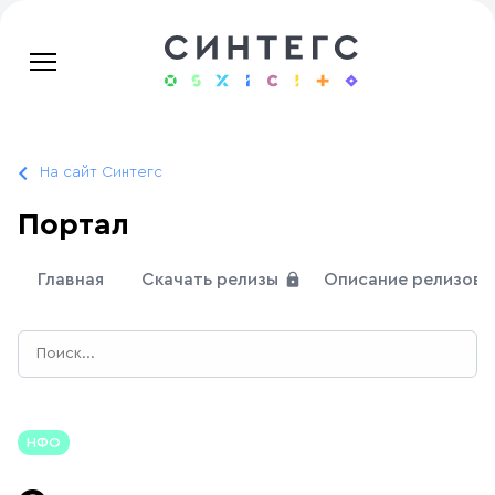
На сайт Синтегс
Портал
Главная
Скачать релизы
Описание релизов
НФО