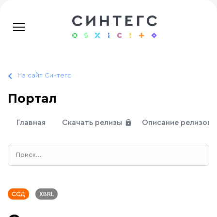
На сайт Синтегс
Портал
Главная
Скачать релизы
Описание релизов
ССД
XBRL