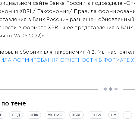
фициальном сайте Банка России в подразделе «От
ономия XBRL/ Таксономия/ Правила формирования
ставления в Банк России» размещен обновленны
тности в формате XBRL и ее представления в Банк 
я от 23.06.2022)».
первый сборник для таксономии 4.2. Мы настоятел
ИЛА ФОРМИРОВАНИЯ ОТЧЕТНОСТИ В ФОРМАТЕ XBRL
 по теме
Б
ССД
НПФ
УК ПИФ
XBRL
ОСБУ
НУ
...