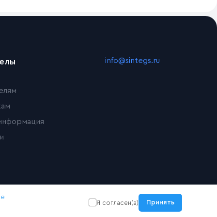
info@sintegs.ru
делы
елям
кам
информация
и
ке
Принять
Я согласен(а)