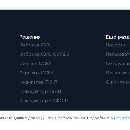
Решения
Ещё раз
Фабрика XBRL
Новости
Фабрика XBRL-CSV 2.0
Пользоват
Синтегс ОСБУ
Сотрудни
Зарплата ОСБУ
Правовая 
Индикатор 710-П
О компани
Калькулятор 781-П
Калькулятор МСФО 17
льные данные для улучшения работы сайта. Подробнее в
Полити