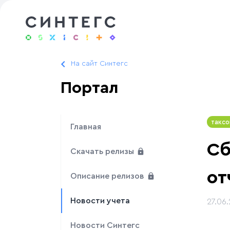
На сайт Синтегс
Портал
таксо
Главная
Сб
Скачать релизы
от
Описание релизов
Новости учета
27.06
Новости Синтегс