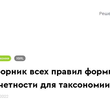
Реш
номия
XBRL
орник всех правил форм
четности для таксономии
.2022