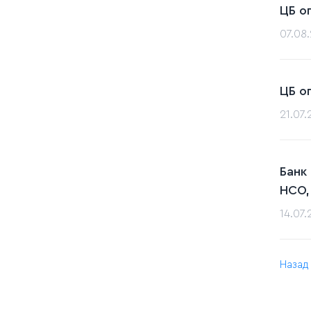
ЦБ о
07.08
ЦБ о
21.07
Банк
НСО,
14.07
Назад