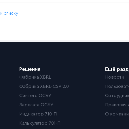
 к списку
Решения
Ещё раз
Фабрика XBRL
Новости
Фабрика XBRL-CSV 2.0
Пользоват
Синтегс ОСБУ
Сотрудни
Зарплата ОСБУ
Правовая 
Индикатор 710-П
О компани
Калькулятор 781-П