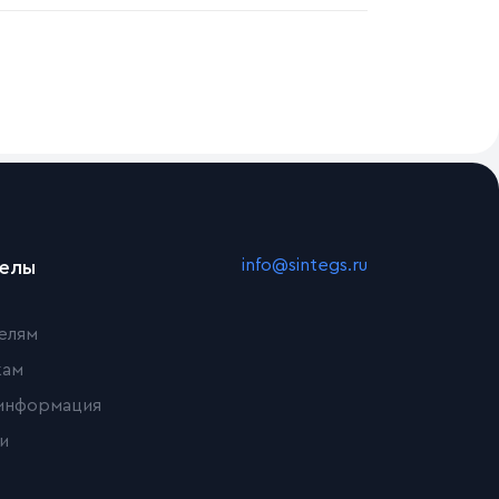
info@sintegs.ru
делы
елям
кам
информация
и