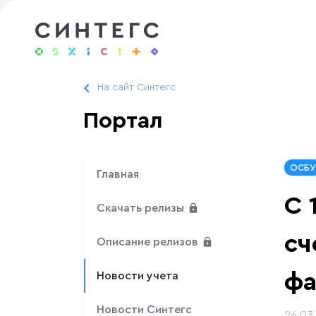
На сайт Синтегс
Портал
ОСБУ
Главная
С 
Скачать релизы
сч
Описание релизов
фа
Новости учета
Новости Синтегс
26.03