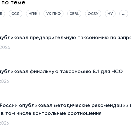
 по теме
Б
ССД
НПФ
УК ПИФ
XBRL
ОСБУ
НУ
...
публиковал предварительную таксономию по запрос
.2026
публиковал финальную таксономию 8.1 для НСО
.2026
 России опубликовал методические рекомендации к
 в том числе контрольные соотношения
.2026