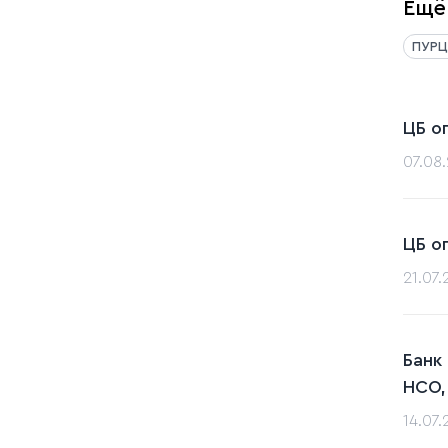
Ещё
ПУРЦ
ЦБ о
07.08
ЦБ о
21.07
Банк
НСО,
14.07