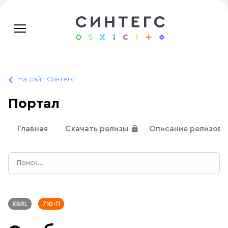
На сайт Синтегс
Портал
Главная
Скачать релизы
Описание релизов
XBRL
710-П